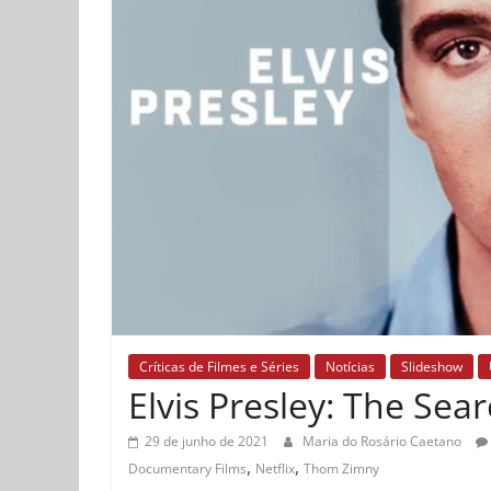
Críticas de Filmes e Séries
Notícias
Slideshow
Elvis Presley: The Sea
29 de junho de 2021
Maria do Rosário Caetano
,
,
Documentary Films
Netflix
Thom Zimny