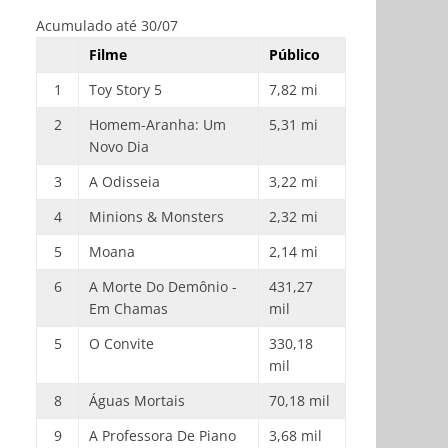
Acumulado até 30/07
Filme
Público
1
Toy Story 5
7,82 mi
2
Homem-Aranha: Um
5,31 mi
Novo Dia
3
A Odisseia
3,22 mi
4
Minions & Monsters
2,32 mi
5
Moana
2,14 mi
6
A Morte Do Demônio -
431,27
Em Chamas
mil
5
O Convite
330,18
mil
8
Águas Mortais
70,18 mil
9
A Professora De Piano
3,68 mil