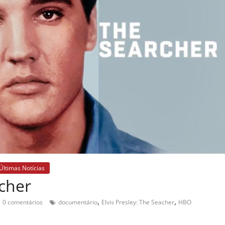
Últimas Notícias
rcher
,
,
0 comentários
documentário
Elvis Presley: The Seacher
HBO