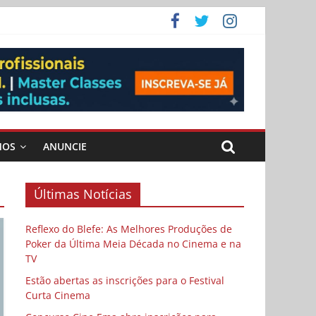
ema
MOS
ANUNCIE
Últimas Notícias
Reflexo do Blefe: As Melhores Produções de
Poker da Última Meia Década no Cinema e na
TV
Estão abertas as inscrições para o Festival
Curta Cinema