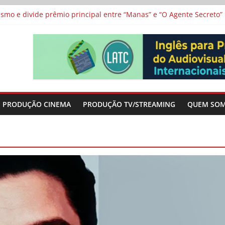
 protagonizam adaptação brasileira de série argentina para o cin
vismo e divide prêmio principal entre “Manas” e “O Agente Secreto”
 de Poker da Última Meia Década no Cinema e na TV
al Curta Cinema
lunos de escolas públicas
PRODUÇÃO CINEMA
PRODUÇÃO TV/STREAMING
QUEM SO