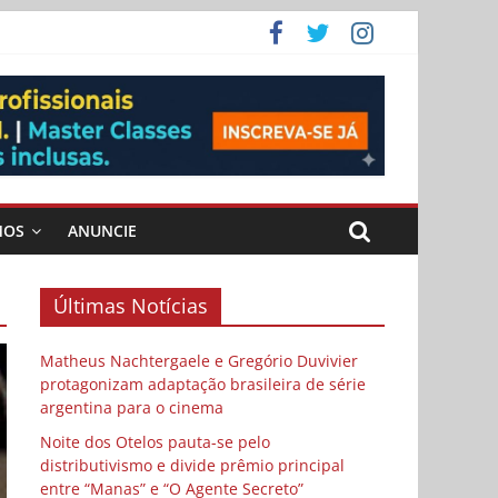
 Cybulski
ema
 vida
MOS
ANUNCIE
Últimas Notícias
Matheus Nachtergaele e Gregório Duvivier
protagonizam adaptação brasileira de série
argentina para o cinema
Noite dos Otelos pauta-se pelo
distributivismo e divide prêmio principal
entre “Manas” e “O Agente Secreto”