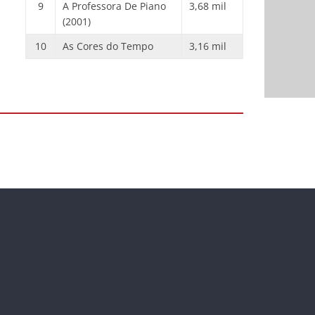
9
A Professora De Piano
3,68 mil
(2001)
10
As Cores do Tempo
3,16 mil