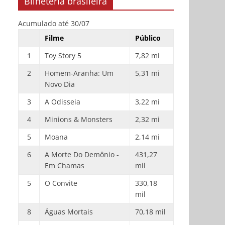
Bilheteria brasileira
Acumulado até 30/07
Filme
Público
1
Toy Story 5
7,82 mi
2
Homem-Aranha: Um
5,31 mi
Novo Dia
3
A Odisseia
3,22 mi
4
Minions & Monsters
2,32 mi
5
Moana
2,14 mi
6
A Morte Do Demônio -
431,27
Em Chamas
mil
5
O Convite
330,18
mil
8
Águas Mortais
70,18 mil