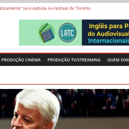
a”, “Os Feiticeiros Inocentes” e filme-tributo de Wajda a Zbigniew
icamente” será exibida no Festival de Toronto
 protagonizam adaptação brasileira de série argentina para o cin
vismo e divide prêmio principal entre “Manas” e “O Agente Secreto”
-metragens sobre envelhecimento criados a partir de histórias de
PRODUÇÃO CINEMA
PRODUÇÃO TV/STREAMING
QUEM SO