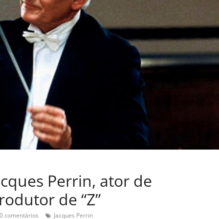
cques Perrin, ator de
rodutor de “Z”
0 comentários
Jacques Perrin