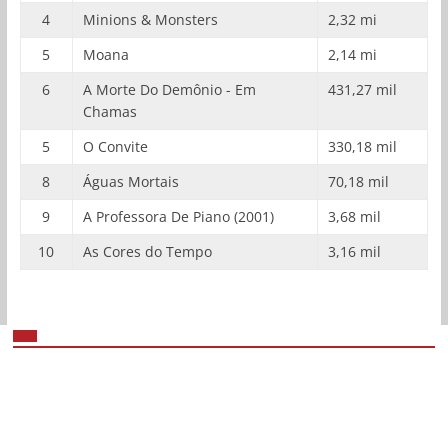
4
Minions & Monsters
2,32 mi
5
Moana
2,14 mi
6
A Morte Do Demônio - Em
431,27 mil
Chamas
5
O Convite
330,18 mil
8
Águas Mortais
70,18 mil
9
A Professora De Piano (2001)
3,68 mil
10
As Cores do Tempo
3,16 mil