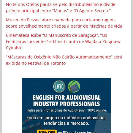
Noite dos Otelos pauta-se pelo distributivismo e divide
prêmio principal entre “Manas” e “O Agente Secreto”
Museu da Pessoa abre chamada para curta-metragens
sobre envelhecimento criados a partir de histórias de vida
Cinemateca exibe “O Manuscrito de Saragoça”, “Os
Feiticeiros Inocentes” e filme-tributo de Wajda a Zbigniew
Cybulski
“Máscaras de Oxigênio Não Cairão Automaticamente” será
exibida no Festival de Toronto