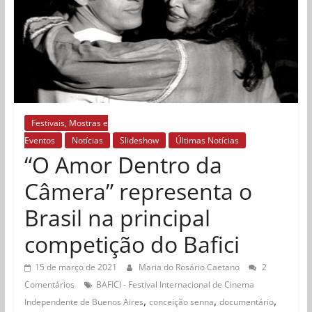
Festivais, Mostras e
Eventos
Notícias
Slideshow
Últimas Notícias
“O Amor Dentro da
Câmera” representa o
Brasil na principal
competição do Bafici
15 de março de 2021
Maria do Rosário Caetano
2
Comentários
BAFICI - Festival Internacional de Cinema
,
,
,
Independente de Buenos Aires
conceição senna
documentário