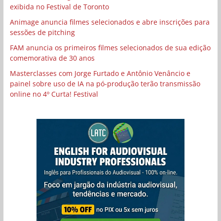
exibida no Festival de Toronto
Animage anuncia filmes selecionados e abre inscrições para
sessões de pitching
FAM anuncia os primeiros filmes selecionados de sua edição
comemorativa de 30 anos
Masterclasses com Jorge Furtado e Antônio Venâncio e
painel sobre uso de IA na pó-produção terão transmissão
online no 4º Curta! Festival