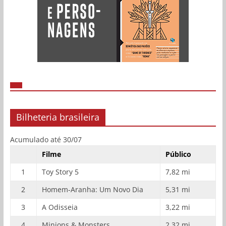
Bilheteria brasileira
Acumulado até 30/07
Filme
Público
1
Toy Story 5
7,82 mi
2
Homem-Aranha: Um Novo Dia
5,31 mi
3
A Odisseia
3,22 mi
4
Minions & Monsters
2,32 mi