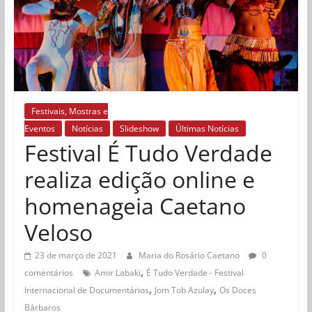
Festivais, Mostras e
Eventos
Notícias
Slideshow
Últimas Notícias
Festival É Tudo Verdade
realiza edição online e
homenageia Caetano
Veloso
23 de março de 2021
Maria do Rosário Caetano
0
,
comentários
Amir Labaki
É Tudo Verdade - Festival
,
,
Internacional de Documentários
Jom Tob Azulay
Os Doces
Bárbaros