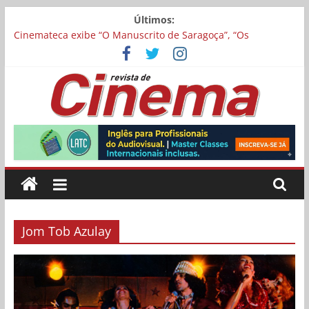
Pular
Últimos:
para
Cinemateca exibe “O Manuscrito de Saragoça”, “Os
o
Feiticeiros Inocentes” e filme-tributo de Wajda a Zbigniew
conteúdo
Cybulski
“Máscaras de Oxigênio Não Cairão Automaticamente” será
exibida no Festival de Toronto
Matheus Nachtergaele e Gregório Duvivier protagonizam
Revista
adaptação brasileira de série argentina para o cinema
Noite dos Otelos pauta-se pelo distributivismo e divide
prêmio principal entre “Manas” e “O Agente Secreto”
de
Museu da Pessoa abre chamada para curta-metragens
sobre envelhecimento criados a partir de histórias de vida
Cinema
Jom Tob Azulay
Online