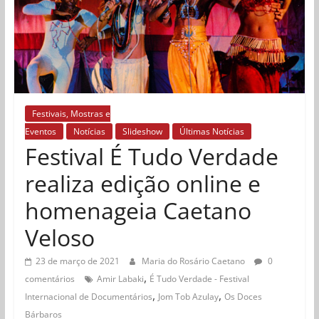
Festivais, Mostras e
Eventos
Notícias
Slideshow
Últimas Notícias
Festival É Tudo Verdade
realiza edição online e
homenageia Caetano
Veloso
23 de março de 2021
Maria do Rosário Caetano
0
,
comentários
Amir Labaki
É Tudo Verdade - Festival
,
,
Internacional de Documentários
Jom Tob Azulay
Os Doces
Bárbaros