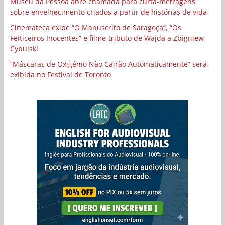
Museu da Pessoa abre chamada para curta-metragens
sobre envelhecimento criados a partir de histórias de vida
Cinemateca exibe “O Manuscrito de Saragoça”, “Os
Feiticeiros Inocentes” e filme-tributo de Wajda a Zbigniew
Cybulski
“Máscaras de Oxigênio Não Cairão Automaticamente” será
exibida no Festival de Toronto