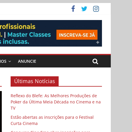
ema
MOS
ANUNCIE
Últimas Notícias
Reflexo do Blefe: As Melhores Produções de
Poker da Última Meia Década no Cinema e na
TV
Estão abertas as inscrições para o Festival
Curta Cinema