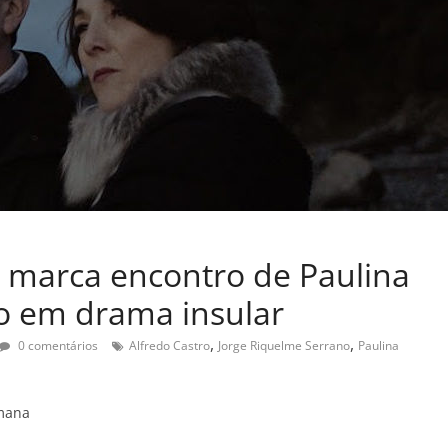
” marca encontro de Paulina
ro em drama insular
,
,
0 comentários
Alfredo Castro
Jorge Riquelme Serrano
Paulina
emana