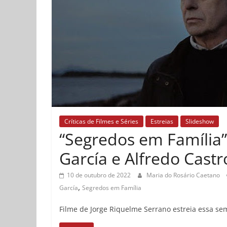
Críticas de Filmes e Séries
Estreias
Slideshow
“Segredos em Família
García e Alfredo Cast
10 de outubro de 2022
Maria do Rosário Caetano
,
García
Segredos em Família
Filme de Jorge Riquelme Serrano estreia essa s