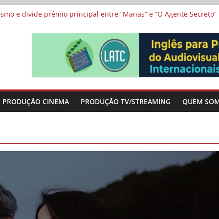
 protagonizam adaptação brasileira de série argentina para o cin
vismo e divide prêmio principal entre “Manas” e “O Agente Secreto”
 de Poker da Última Meia Década no Cinema e na TV
al Curta Cinema
lunos de escolas públicas
PRODUÇÃO CINEMA
PRODUÇÃO TV/STREAMING
QUEM SO