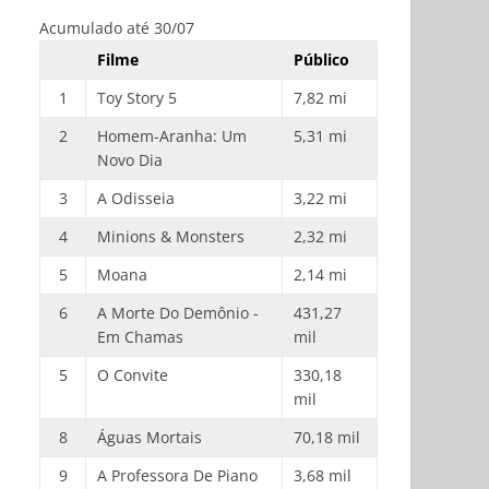
Acumulado até 30/07
Filme
Público
1
Toy Story 5
7,82 mi
2
Homem-Aranha: Um
5,31 mi
Novo Dia
3
A Odisseia
3,22 mi
4
Minions & Monsters
2,32 mi
5
Moana
2,14 mi
6
A Morte Do Demônio -
431,27
Em Chamas
mil
5
O Convite
330,18
mil
8
Águas Mortais
70,18 mil
9
A Professora De Piano
3,68 mil