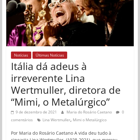
Notícias
Últimas Notícias
Itália dá adeus à
irreverente Lina
Wertmuller, diretora de
“Mimi, o Metalúrgico”
9 de dezembro de 2021
Maria do Rosário Caetano
0
,
comentários
Lina Wertmuller
Mimi o Metalúrgico
Por Maria do Rosário Caetano A vida deu tudo à
cineasta Lina Wertmuller, (1928-2021), que morreu