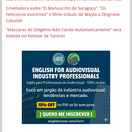
Cinemateca exibe “O Manuscrito de Saragoça”, “Os
Feiticeiros Inocentes” e filme-tributo de Wajda a Zbigniew
Cybulski
“Máscaras de Oxigênio Não Cairão Automaticamente” será
exibida no Festival de Toronto