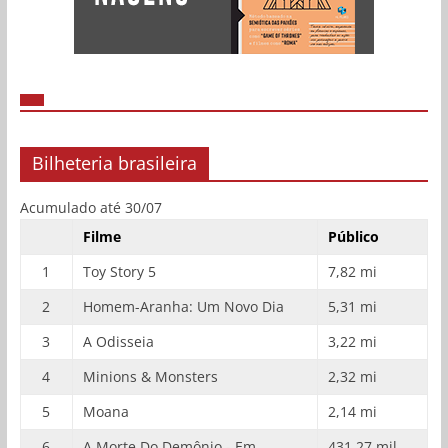
Bilheteria brasileira
Acumulado até 30/07
Filme
Público
1
Toy Story 5
7,82 mi
2
Homem-Aranha: Um Novo Dia
5,31 mi
3
A Odisseia
3,22 mi
4
Minions & Monsters
2,32 mi
5
Moana
2,14 mi
6
A Morte Do Demônio - Em
431,27 mil