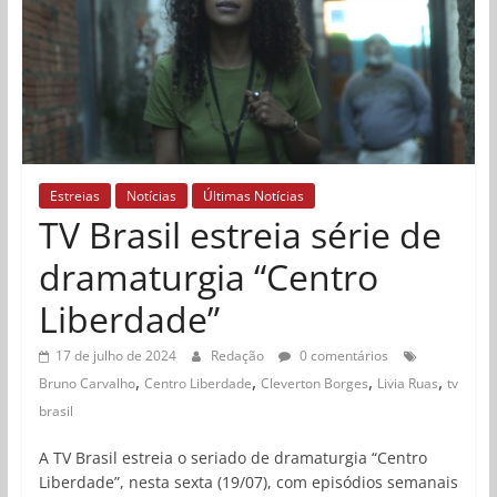
Estreias
Notícias
Últimas Notícias
TV Brasil estreia série de
dramaturgia “Centro
Liberdade”
17 de julho de 2024
Redação
0 comentários
,
,
,
,
Bruno Carvalho
Centro Liberdade
Cleverton Borges
Livia Ruas
tv
brasil
A TV Brasil estreia o seriado de dramaturgia “Centro
Liberdade”, nesta sexta (19/07), com episódios semanais