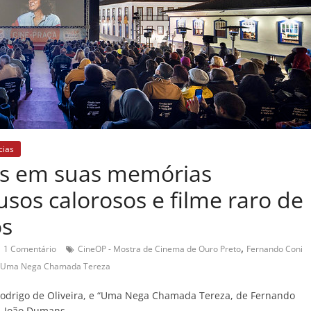
cias
es em suas memórias
usos calorosos e filme raro de
os
,
1 Comentário
CineOP - Mostra de Cinema de Ouro Preto
Fernando Coni
Uma Nega Chamada Tereza
 Rodrigo de Oliveira, e “Uma Nega Chamada Tereza, de Fernando
, João Dumans