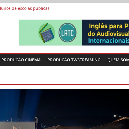
lunos de escolas públicas
 protagonizam adaptação brasileira de série argentina para o cin
vismo e divide prêmio principal entre “Manas” e “O Agente Secreto”
 de Poker da Última Meia Década no Cinema e na TV
al Curta Cinema
PRODUÇÃO CINEMA
PRODUÇÃO TV/STREAMING
QUEM SO