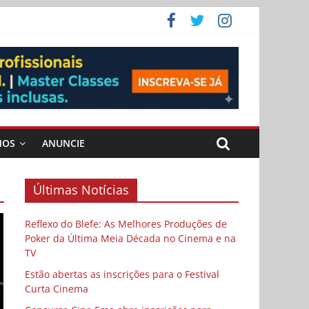
ema
MOS
ANUNCIE
Últimas Notícias
Reflexo do Blefe: As Melhores Produções de
Poker da Última Meia Década no Cinema e na
TV
Estão abertas as inscrições para o Festival
Curta Cinema