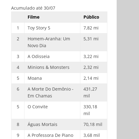
Acumulado até 30/07
Filme
Público
1
Toy Story 5
7,82 mi
2
Homem-Aranha: Um
5,31 mi
Novo Dia
3
A Odisseia
3,22 mi
4
Minions & Monsters
2,32 mi
5
Moana
2,14 mi
6
A Morte Do Demônio -
431,27
Em Chamas
mil
5
O Convite
330,18
mil
8
Águas Mortais
70,18 mil
9
A Professora De Piano
3,68 mil