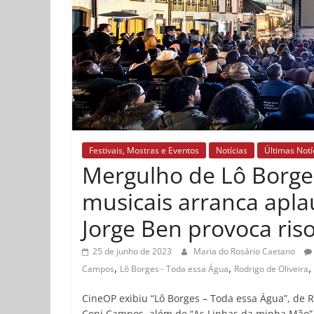
Festivais, Mostras e Eventos
Notícias
Últimas Notí
Mergulho de Lô Borg
musicais arranca apla
Jorge Ben provoca ris
25 de junho de 2023
Maria do Rosário Caetano
,
,
,
Campos
Lô Borges - Toda essa Água
Rodrigo de Oliveira
CineOP exibiu “Lô Borges – Toda essa Água”, de
Coni Campos, além de “As Linhas da minha Mão”