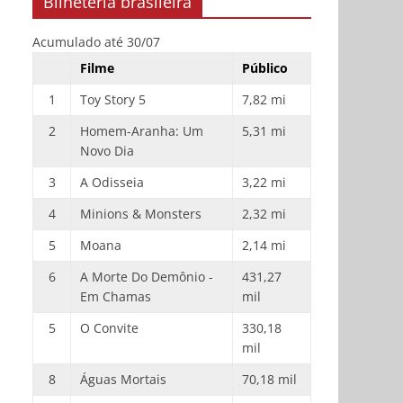
Bilheteria brasileira
Acumulado até 30/07
Filme
Público
1
Toy Story 5
7,82 mi
2
Homem-Aranha: Um
5,31 mi
Novo Dia
3
A Odisseia
3,22 mi
4
Minions & Monsters
2,32 mi
5
Moana
2,14 mi
6
A Morte Do Demônio -
431,27
Em Chamas
mil
5
O Convite
330,18
mil
8
Águas Mortais
70,18 mil