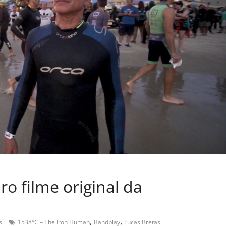
o filme original da
,
,
s
1538°C – The Iron Human
Bandplay
Lucas Bretas