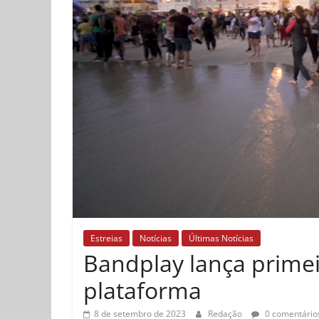
Estreias
Notícias
Últimas Notícias
Bandplay lança primeir
plataforma
8 de setembro de 2023
Redação
0 comentário