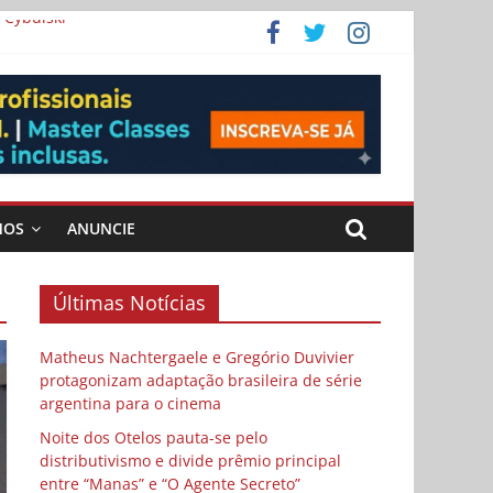
 Cybulski
ema
 vida
MOS
ANUNCIE
Últimas Notícias
Matheus Nachtergaele e Gregório Duvivier
protagonizam adaptação brasileira de série
argentina para o cinema
Noite dos Otelos pauta-se pelo
distributivismo e divide prêmio principal
entre “Manas” e “O Agente Secreto”