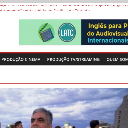
a”, “Os Feiticeiros Inocentes” e filme-tributo de Wajda a Zbigniew
icamente” será exibida no Festival de Toronto
 protagonizam adaptação brasileira de série argentina para o cin
vismo e divide prêmio principal entre “Manas” e “O Agente Secreto”
-metragens sobre envelhecimento criados a partir de histórias de
PRODUÇÃO CINEMA
PRODUÇÃO TV/STREAMING
QUEM SO