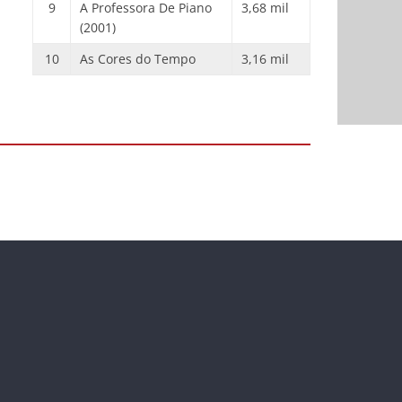
9
A Professora De Piano
3,68 mil
(2001)
10
As Cores do Tempo
3,16 mil