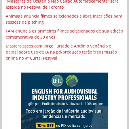
“Máscaras de Oxigênio Não Cairão Automaticamente” será
exibida no Festival de Toronto
Animage anuncia filmes selecionados e abre inscrições para
sessões de pitching
FAM anuncia os primeiros filmes selecionados de sua edição
comemorativa de 30 anos
Masterclasses com Jorge Furtado e Antônio Venâncio e
painel sobre uso de IA na pó-produção terão transmissão
online no 4º Curta! Festival