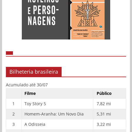
Bilheteria brasileira
Acumulado até 30/07
Filme
Público
1
Toy Story 5
7,82 mi
2
Homem-Aranha: Um Novo Dia
5,31 mi
3
A Odisseia
3,22 mi