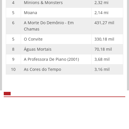
4
Minions & Monsters
2,32 mi
5
Moana
2,14 mi
6
A Morte Do Demônio - Em
431,27 mil
Chamas
5
O Convite
330,18 mil
8
Águas Mortais
70,18 mil
9
A Professora De Piano (2001)
3,68 mil
10
As Cores do Tempo
3,16 mil