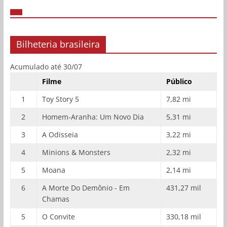
Bilheteria brasileira
Acumulado até 30/07
Filme
Público
1
Toy Story 5
7,82 mi
2
Homem-Aranha: Um Novo Dia
5,31 mi
3
A Odisseia
3,22 mi
4
Minions & Monsters
2,32 mi
5
Moana
2,14 mi
6
A Morte Do Demônio - Em
431,27 mil
Chamas
5
O Convite
330,18 mil