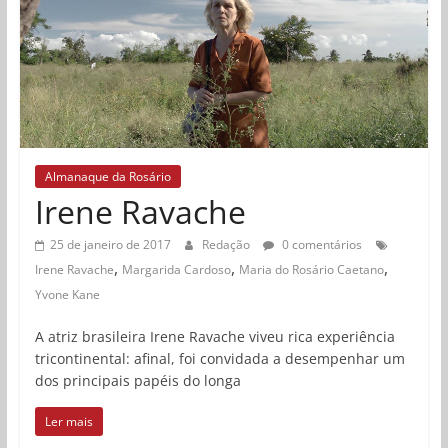
Almanaque da Rosário
Irene Ravache
25 de janeiro de 2017
Redação
0 comentários
,
,
,
Irene Ravache
Margarida Cardoso
Maria do Rosário Caetano
Yvone Kane
A atriz brasileira Irene Ravache viveu rica experiência
tricontinental: afinal, foi convidada a desempenhar um
dos principais papéis do longa
Ler mais