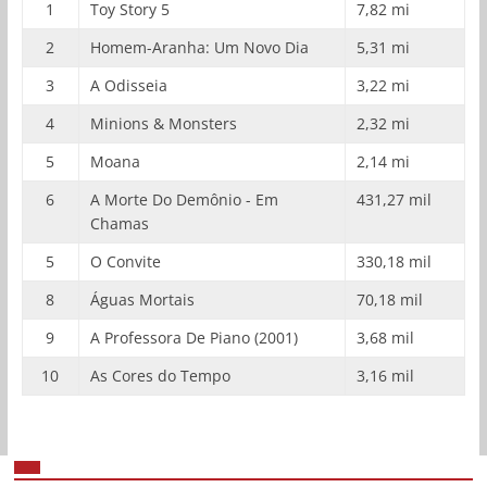
1
Toy Story 5
7,82 mi
2
Homem-Aranha: Um Novo Dia
5,31 mi
3
A Odisseia
3,22 mi
4
Minions & Monsters
2,32 mi
5
Moana
2,14 mi
6
A Morte Do Demônio - Em
431,27 mil
Chamas
5
O Convite
330,18 mil
8
Águas Mortais
70,18 mil
9
A Professora De Piano (2001)
3,68 mil
10
As Cores do Tempo
3,16 mil