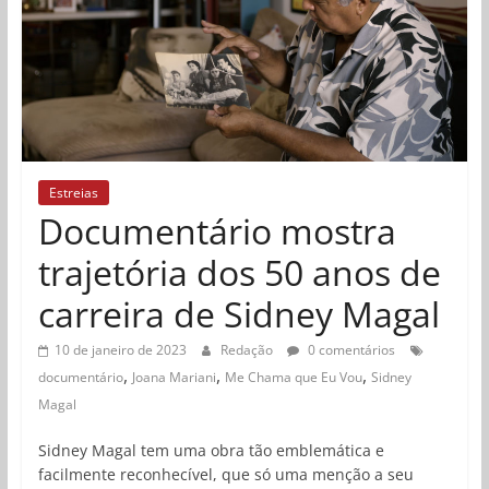
Estreias
Documentário mostra
trajetória dos 50 anos de
carreira de Sidney Magal
10 de janeiro de 2023
Redação
0 comentários
,
,
,
documentário
Joana Mariani
Me Chama que Eu Vou
Sidney
Magal
Sidney Magal tem uma obra tão emblemática e
facilmente reconhecível, que só uma menção a seu