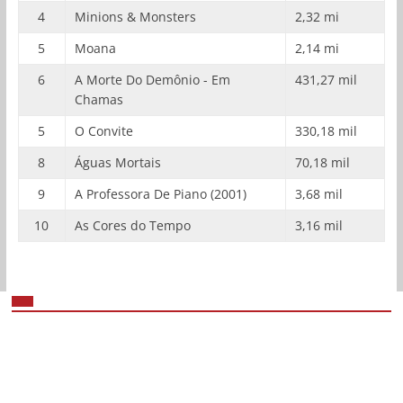
4
Minions & Monsters
2,32 mi
5
Moana
2,14 mi
6
A Morte Do Demônio - Em
431,27 mil
Chamas
5
O Convite
330,18 mil
8
Águas Mortais
70,18 mil
9
A Professora De Piano (2001)
3,68 mil
10
As Cores do Tempo
3,16 mil