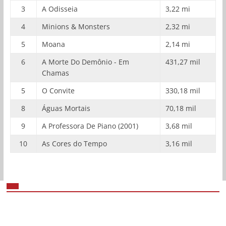
3
A Odisseia
3,22 mi
4
Minions & Monsters
2,32 mi
5
Moana
2,14 mi
6
A Morte Do Demônio - Em
431,27 mil
Chamas
5
O Convite
330,18 mil
8
Águas Mortais
70,18 mil
9
A Professora De Piano (2001)
3,68 mil
10
As Cores do Tempo
3,16 mil