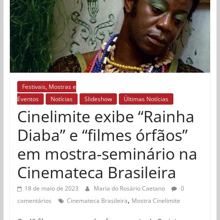
Festivais, Mostras e
Eventos
Notícias
Slideshow
Últimas Notícias
Cinelimite exibe “Rainha
Diaba” e “filmes órfãos”
em mostra-seminário na
Cinemateca Brasileira
18 de maio de 2023
Maria do Rosário Caetano
0
,
comentários
Cinemateca Brasileira
Mostra Cinelimite