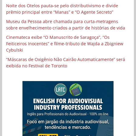
Noite dos Otelos pauta-se pelo distributivismo e divide
prêmio principal entre “Manas” e “O Agente Secreto”
Museu da Pessoa abre chamada para curta-metragens
sobre envelhecimento criados a partir de histórias de vida
Cinemateca exibe “O Manuscrito de Saragoça”, “Os
Feiticeiros Inocentes” e filme-tributo de Wajda a Zbigniew
Cybulski
“Máscaras de Oxigênio Não Cairão Automaticamente” será
exibida no Festival de Toronto