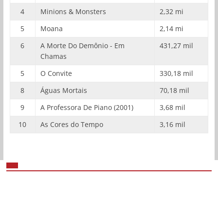
4
Minions & Monsters
2,32 mi
5
Moana
2,14 mi
6
A Morte Do Demônio - Em
431,27 mil
Chamas
5
O Convite
330,18 mil
8
Águas Mortais
70,18 mil
9
A Professora De Piano (2001)
3,68 mil
10
As Cores do Tempo
3,16 mil