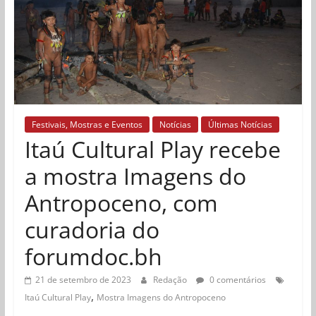
Festivais, Mostras e Eventos
Notícias
Últimas Notícias
Itaú Cultural Play recebe
a mostra Imagens do
Antropoceno, com
curadoria do
forumdoc.bh
21 de setembro de 2023
Redação
0 comentários
,
Itaú Cultural Play
Mostra Imagens do Antropoceno