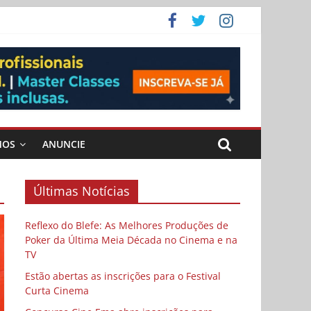
ema
MOS
ANUNCIE
Últimas Notícias
Reflexo do Blefe: As Melhores Produções de
Poker da Última Meia Década no Cinema e na
TV
Estão abertas as inscrições para o Festival
Curta Cinema