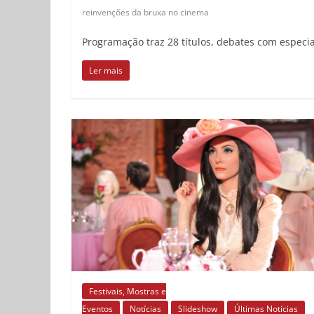
reinvenções da bruxa no cinema
Programação traz 28 títulos, debates com especial
Ler mais
Festivais, Mostras e
Eventos
Notícias
Slideshow
Últimas Notícias