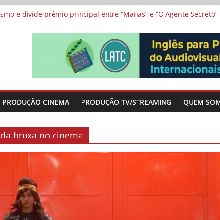
vismo e divide prêmio principal entre “Manas” e “O Agente Secreto”
 de Poker da Última Meia Década no Cinema e na TV
al Curta Cinema
lunos de escolas públicas
 protagonizam adaptação brasileira de série argentina para o cin
PRODUÇÃO CINEMA
PRODUÇÃO TV/STREAMING
QUEM SO
 da bruxa no cinema