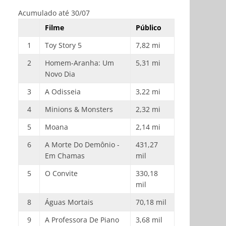
Acumulado até 30/07
Filme
Público
1
Toy Story 5
7,82 mi
2
Homem-Aranha: Um
5,31 mi
Novo Dia
3
A Odisseia
3,22 mi
4
Minions & Monsters
2,32 mi
5
Moana
2,14 mi
6
A Morte Do Demônio -
431,27
Em Chamas
mil
5
O Convite
330,18
mil
8
Águas Mortais
70,18 mil
9
A Professora De Piano
3,68 mil