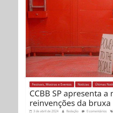
Festivais, Mostras e Eventos
Notícias
Últimas Notí
CCBB SP apresenta a 
reinvenções da bruxa
3 de abril de 2024
Redação
0 comentários