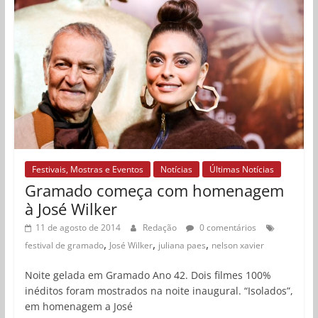
Festivais, Mostras e Eventos
Notícias
Últimas Notícias
Gramado começa com homenagem
à José Wilker
11 de agosto de 2014
Redação
0 comentários
,
,
,
festival de gramado
José Wilker
juliana paes
nelson xavier
Noite gelada em Gramado Ano 42. Dois filmes 100%
inéditos foram mostrados na noite inaugural. “Isolados”,
em homenagem a José