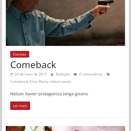
Estreias
Comeback
24 de maio de 2017
Redação
0 comentários
,
,
Comeback
Erico Rassi
nelson xavier
Nelson Xavier protagoniza longa goiano
Ler mais