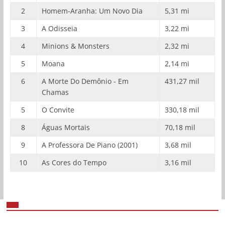
2
Homem-Aranha: Um Novo Dia
5,31 mi
3
A Odisseia
3,22 mi
4
Minions & Monsters
2,32 mi
5
Moana
2,14 mi
6
A Morte Do Demônio - Em
431,27 mil
Chamas
5
O Convite
330,18 mil
8
Águas Mortais
70,18 mil
9
A Professora De Piano (2001)
3,68 mil
10
As Cores do Tempo
3,16 mil