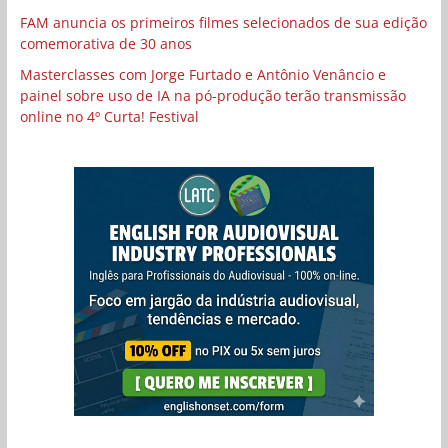
FAM anuncia os primeiros filmes selecionados de sua edição
comemorativa de 30 anos
Masterclasses com Jorge Furtado e Antônio Venâncio e
painel sobre uso de IA na pó-produção terão transmissão
online no 4º Curta! Festival