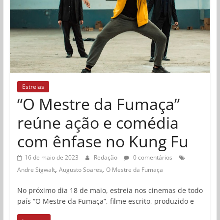
Estreias
“O Mestre da Fumaça”
reúne ação e comédia
com ênfase no Kung Fu
16 de maio de 2023
Redação
0 comentários
,
,
Andre Sigwalt
Augusto Soares
O Mestre da Fumaça
No próximo dia 18 de maio, estreia nos cinemas de todo
país “O Mestre da Fumaça”, filme escrito, produzido e