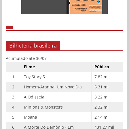
Bilheteria brasileira
Acumulado até 30/07
Filme
Público
1
Toy Story 5
7,82 mi
2
Homem-Aranha: Um Novo Dia
5,31 mi
3
A Odisseia
3,22 mi
4
Minions & Monsters
2,32 mi
5
Moana
2,14 mi
6
A Morte Do Demônio - Em
431,27 mil