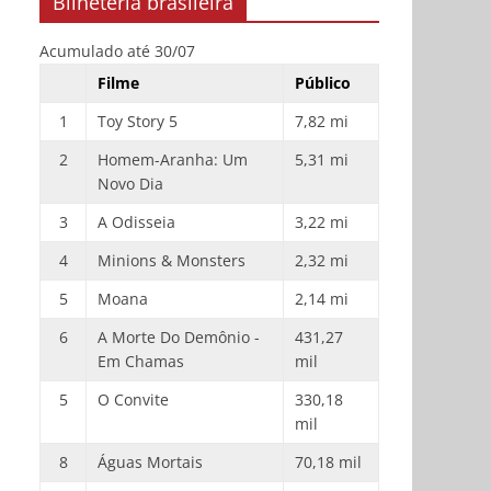
Bilheteria brasileira
Acumulado até 30/07
Filme
Público
1
Toy Story 5
7,82 mi
2
Homem-Aranha: Um
5,31 mi
Novo Dia
3
A Odisseia
3,22 mi
4
Minions & Monsters
2,32 mi
5
Moana
2,14 mi
6
A Morte Do Demônio -
431,27
Em Chamas
mil
5
O Convite
330,18
mil
8
Águas Mortais
70,18 mil