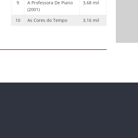
9
A Professora De Piano
3,68 mil
(2001)
10
As Cores do Tempo
3,16 mil