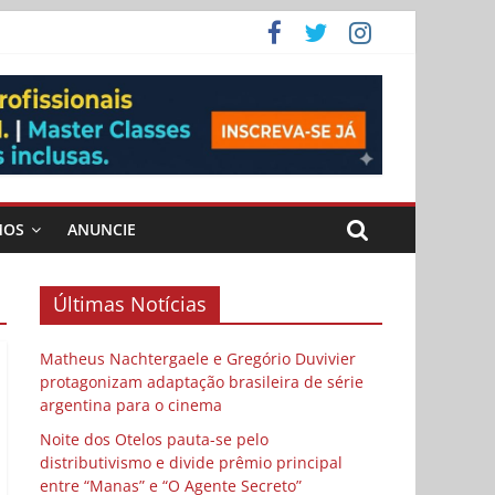
 Cybulski
ema
 vida
MOS
ANUNCIE
Últimas Notícias
Matheus Nachtergaele e Gregório Duvivier
protagonizam adaptação brasileira de série
argentina para o cinema
Noite dos Otelos pauta-se pelo
distributivismo e divide prêmio principal
entre “Manas” e “O Agente Secreto”