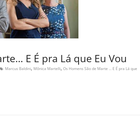
te… E É pra Lá que Eu Vou
,
,
Marcus Baldini
Mônica Martelli
Os Homens São de Marte ... E É pra Lá que