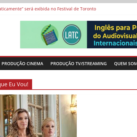
a”, “Os Feiticeiros Inocentes” e filme-tributo de Wajda a Zbigniew
icamente” será exibida no Festival de Toronto
 protagonizam adaptação brasileira de série argentina para o cin
vismo e divide prêmio principal entre “Manas” e “O Agente Secreto”
-metragens sobre envelhecimento criados a partir de histórias de
PRODUÇÃO CINEMA
PRODUÇÃO TV/STREAMING
QUEM SO
que Eu Vou!