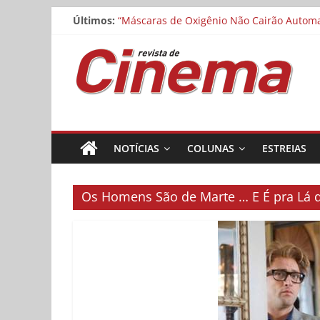
Cinemateca exibe “O Manuscrito de Saragoç
Pular
Últimos:
“Máscaras de Oxigênio Não Cairão Automat
para
Matheus Nachtergaele e Gregório Duvivier
o
Revista
Noite dos Otelos pauta-se pelo distributi
conteúdo
Museu da Pessoa abre chamada para curta
de
Cinema
NOTÍCIAS
COLUNAS
ESTREIAS
Online
Os Homens São de Marte … E É pra Lá 