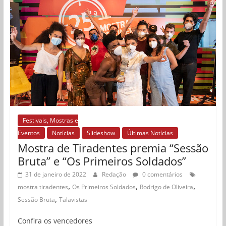
Festivais, Mostras e
Eventos
Notícias
Slideshow
Últimas Notícias
Mostra de Tiradentes premia “Sessão
Bruta” e “Os Primeiros Soldados”
31 de janeiro de 2022
Redação
0 comentários
,
,
,
mostra tiradentes
Os Primeiros Soldados
Rodrigo de Oliveira
,
Sessão Bruta
Talavistas
Confira os vencedores