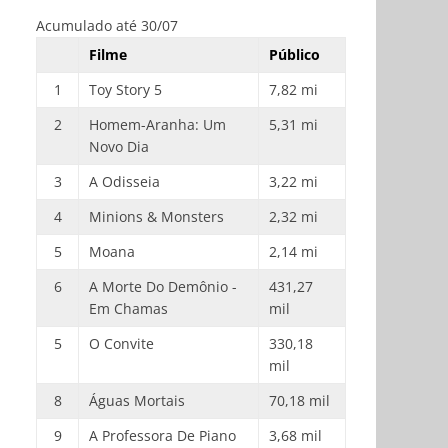
Acumulado até 30/07
Filme
Público
1
Toy Story 5
7,82 mi
2
Homem-Aranha: Um
5,31 mi
Novo Dia
3
A Odisseia
3,22 mi
4
Minions & Monsters
2,32 mi
5
Moana
2,14 mi
6
A Morte Do Demônio -
431,27
Em Chamas
mil
5
O Convite
330,18
mil
8
Águas Mortais
70,18 mil
9
A Professora De Piano
3,68 mil