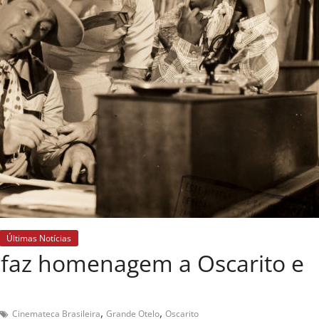
Últimas Notícias
a faz homenagem a Oscarito e
,
,
Cinemateca Brasileira
Grande Otelo
Oscarito