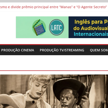
 protagonizam adaptação brasileira de série argentina para o cin
vismo e divide prêmio principal entre “Manas” e “O Agente Secreto”
 de Poker da Última Meia Década no Cinema e na TV
al Curta Cinema
lunos de escolas públicas
PRODUÇÃO CINEMA
PRODUÇÃO TV/STREAMING
QUEM SO