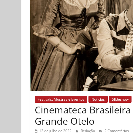
Festivais, Mostras e Eventos
Notícias
Slideshow
Cinemateca Brasileir
Grande Otelo
12 de julho de 2022
Redação
2 Comentários