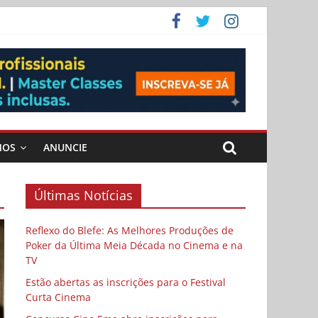
ema
MOS
ANUNCIE
Últimas Notícias
Reflexo do Blefe: As Melhores Produções de
Poker da Última Meia Década no Cinema e na
TV
Estão abertas as inscrições para o Festival
Curta Cinema