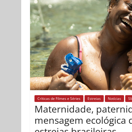
Críticas de Filmes e Séries
Estreias
Notícias
Sl
Maternidade, paternid
mensagem ecológica d
estreias brasileiras