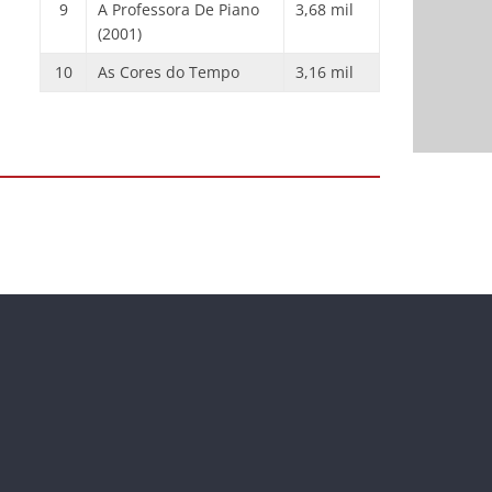
9
A Professora De Piano
3,68 mil
(2001)
10
As Cores do Tempo
3,16 mil