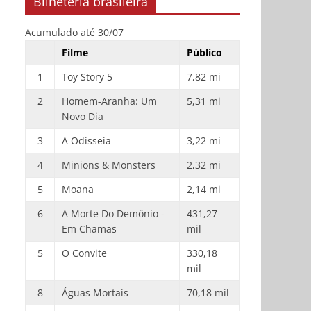
Bilheteria brasileira
Acumulado até 30/07
Filme
Público
1
Toy Story 5
7,82 mi
2
Homem-Aranha: Um
5,31 mi
Novo Dia
3
A Odisseia
3,22 mi
4
Minions & Monsters
2,32 mi
5
Moana
2,14 mi
6
A Morte Do Demônio -
431,27
Em Chamas
mil
5
O Convite
330,18
mil
8
Águas Mortais
70,18 mil