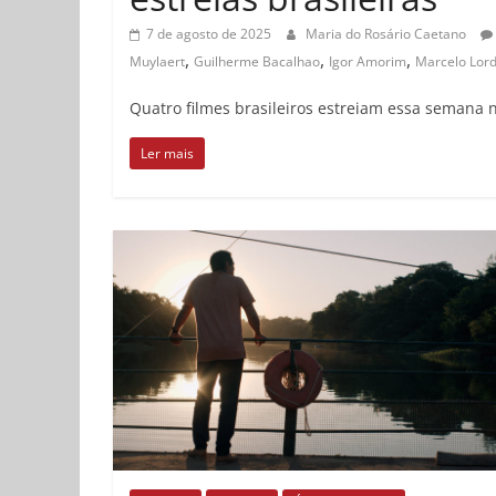
7 de agosto de 2025
Maria do Rosário Caetano
,
,
,
Muylaert
Guilherme Bacalhao
Igor Amorim
Marcelo Lord
Quatro filmes brasileiros estreiam essa semana 
Ler mais