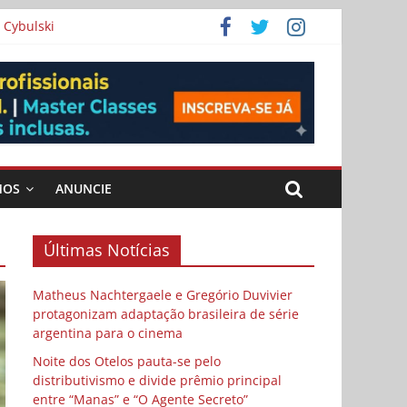
 Cybulski
ema
 vida
MOS
ANUNCIE
Últimas Notícias
Matheus Nachtergaele e Gregório Duvivier
protagonizam adaptação brasileira de série
argentina para o cinema
Noite dos Otelos pauta-se pelo
distributivismo e divide prêmio principal
entre “Manas” e “O Agente Secreto”