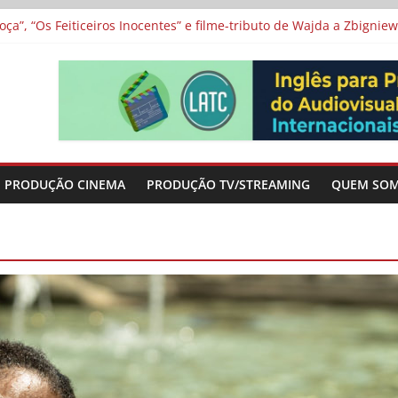
a”, “Os Feiticeiros Inocentes” e filme-tributo de Wajda a Zbigniew
icamente” será exibida no Festival de Toronto
 protagonizam adaptação brasileira de série argentina para o cin
vismo e divide prêmio principal entre “Manas” e “O Agente Secreto”
-metragens sobre envelhecimento criados a partir de histórias de
PRODUÇÃO CINEMA
PRODUÇÃO TV/STREAMING
QUEM SO