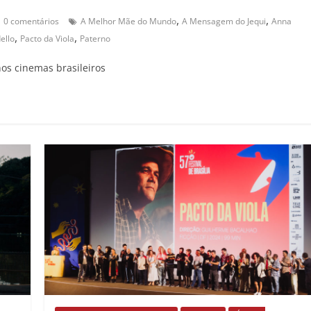
,
,
0 comentários
A Melhor Mãe do Mundo
A Mensagem do Jequi
Anna
,
,
ello
Pacto da Viola
Paterno
nos cinemas brasileiros