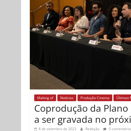
Making of
Notícias
Produção Cinema
Últimas 
Coprodução da Plano 
a ser gravada no próx
8 de setembro de 2023
Redação
0 comentário