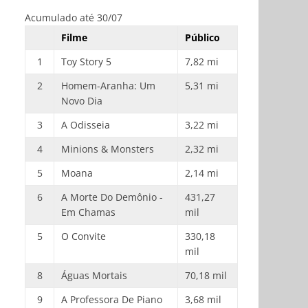
Acumulado até 30/07
Filme
Público
1
Toy Story 5
7,82 mi
2
Homem-Aranha: Um
5,31 mi
Novo Dia
3
A Odisseia
3,22 mi
4
Minions & Monsters
2,32 mi
5
Moana
2,14 mi
6
A Morte Do Demônio -
431,27
Em Chamas
mil
5
O Convite
330,18
mil
8
Águas Mortais
70,18 mil
9
A Professora De Piano
3,68 mil