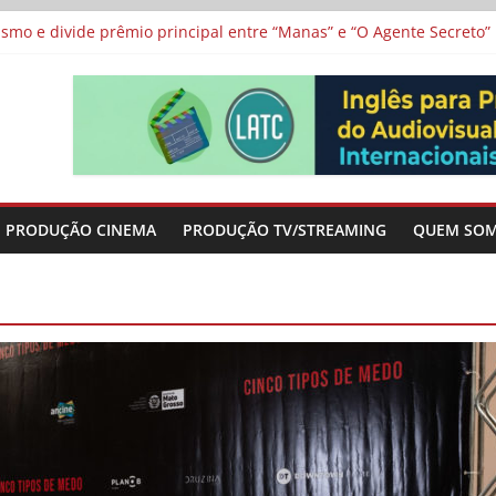
 protagonizam adaptação brasileira de série argentina para o cin
vismo e divide prêmio principal entre “Manas” e “O Agente Secreto”
 de Poker da Última Meia Década no Cinema e na TV
al Curta Cinema
lunos de escolas públicas
PRODUÇÃO CINEMA
PRODUÇÃO TV/STREAMING
QUEM SO