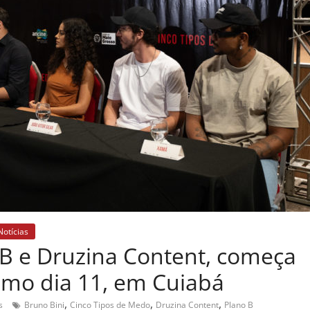
Notícias
B e Druzina Content, começa
imo dia 11, em Cuiabá
,
,
,
s
Bruno Bini
Cinco Tipos de Medo
Druzina Content
Plano B