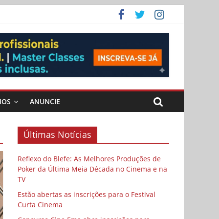
ema
MOS
ANUNCIE
Últimas Notícias
Reflexo do Blefe: As Melhores Produções de
Poker da Última Meia Década no Cinema e na
TV
Estão abertas as inscrições para o Festival
Curta Cinema