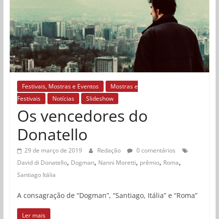
Festivais, Mostras e Eventos
Mostras e
Festivais
Notícias
Slideshow
Os vencedores do
Donatello
29 de março de 2019
Redação
0 comentários
,
,
,
,
,
David di Donatello
Dogman
Nanni Moretti
prêmio
Roma
Santiago Itália
A consagração de “Dogman”, “Santiago, Itália” e “Roma”
Ler mais