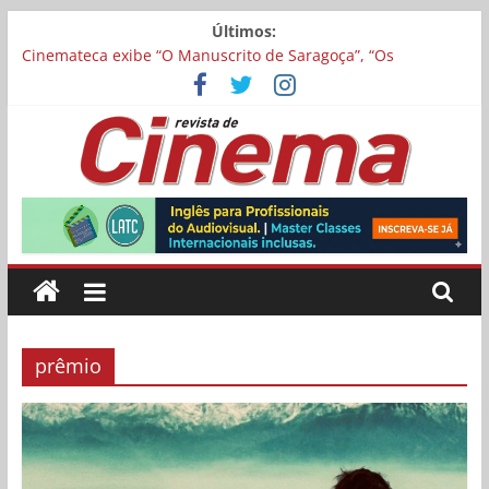
Pular
Últimos:
para
Cinemateca exibe “O Manuscrito de Saragoça”, “Os
o
Feiticeiros Inocentes” e filme-tributo de Wajda a Zbigniew
conteúdo
Cybulski
“Máscaras de Oxigênio Não Cairão Automaticamente” será
exibida no Festival de Toronto
Matheus Nachtergaele e Gregório Duvivier protagonizam
Revista
adaptação brasileira de série argentina para o cinema
Noite dos Otelos pauta-se pelo distributivismo e divide
prêmio principal entre “Manas” e “O Agente Secreto”
de
Museu da Pessoa abre chamada para curta-metragens
sobre envelhecimento criados a partir de histórias de vida
Cinema
prêmio
Online