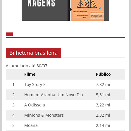
Bilheteria brasileira
Acumulado até 30/07
Filme
Público
1
Toy Story 5
7,82 mi
2
Homem-Aranha: Um Novo Dia
5,31 mi
3
A Odisseia
3,22 mi
4
Minions & Monsters
2,32 mi
5
Moana
2,14 mi