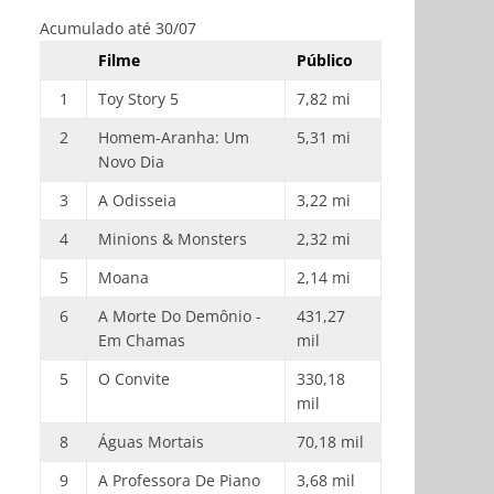
Acumulado até 30/07
Filme
Público
1
Toy Story 5
7,82 mi
2
Homem-Aranha: Um
5,31 mi
Novo Dia
3
A Odisseia
3,22 mi
4
Minions & Monsters
2,32 mi
5
Moana
2,14 mi
6
A Morte Do Demônio -
431,27
Em Chamas
mil
5
O Convite
330,18
mil
8
Águas Mortais
70,18 mil
9
A Professora De Piano
3,68 mil