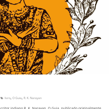
,
,
livro
O Guia
R. K. Narayan
critor indiano R. K. Narayan, O Guia, publicado originalmente