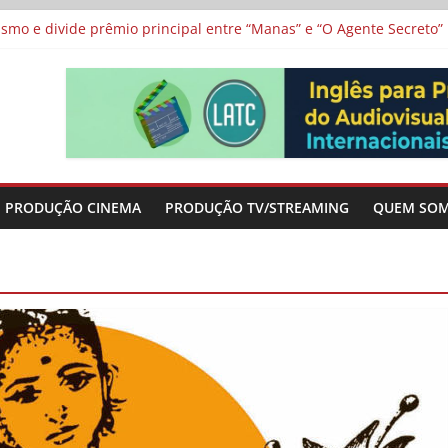
 protagonizam adaptação brasileira de série argentina para o cin
vismo e divide prêmio principal entre “Manas” e “O Agente Secreto”
 de Poker da Última Meia Década no Cinema e na TV
al Curta Cinema
lunos de escolas públicas
PRODUÇÃO CINEMA
PRODUÇÃO TV/STREAMING
QUEM SO