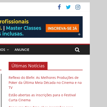
ema
MOS
ANUNCIE
Últimas Notícias
Reflexo do Blefe: As Melhores Produções de
Poker da Última Meia Década no Cinema e na
TV
Estão abertas as inscrições para o Festival
Curta Cinema