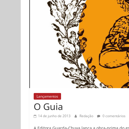
Lançamentos
O Guia
14 de junho de 2013
Redação
0 comentários
A Editora Guarda-Chuva lança a obra-prima do es