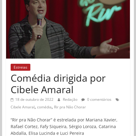
Estreias
Comédia dirigida por
Cibele Amaral
18 de outubro de 2022
Redação
0 comentários
,
,
Cibele Amaral
comédia
Rir pra Não Chorar
“Rir pra Não Chorar” é estrelada por Mariana Xavier,
Rafael Cortez, Fafy Siqueira, Sérgio Loroza, Catarina
Abdalla, Elisa Lucinda e Luci Pereira