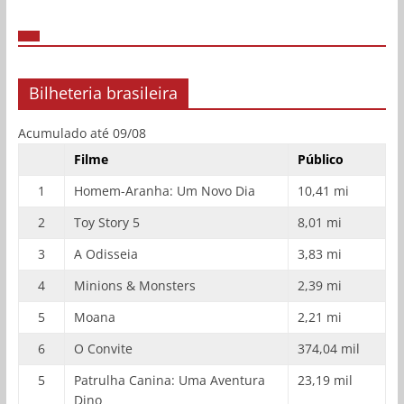
Bilheteria brasileira
Acumulado até 09/08
Filme
Público
1
Homem-Aranha: Um Novo Dia
10,41 mi
2
Toy Story 5
8,01 mi
3
A Odisseia
3,83 mi
4
Minions & Monsters
2,39 mi
5
Moana
2,21 mi
6
O Convite
374,04 mil
5
Patrulha Canina: Uma Aventura
23,19 mil
Dino