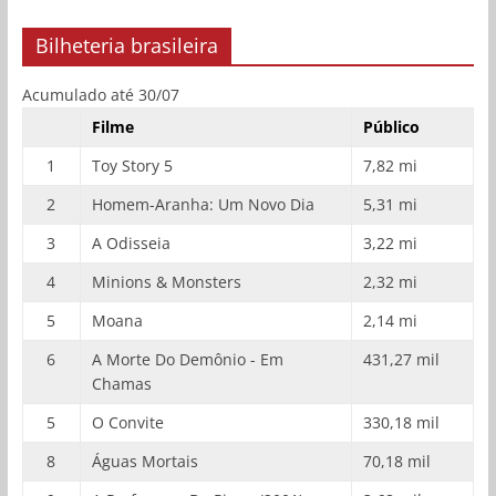
Bilheteria brasileira
Acumulado até 30/07
Filme
Público
1
Toy Story 5
7,82 mi
2
Homem-Aranha: Um Novo Dia
5,31 mi
3
A Odisseia
3,22 mi
4
Minions & Monsters
2,32 mi
5
Moana
2,14 mi
6
A Morte Do Demônio - Em
431,27 mil
Chamas
5
O Convite
330,18 mil
8
Águas Mortais
70,18 mil