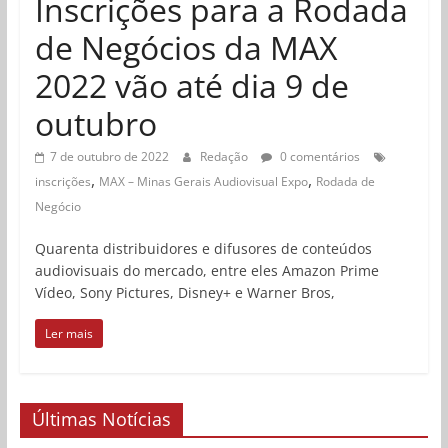
Inscrições para a Rodada
de Negócios da MAX
2022 vão até dia 9 de
outubro
7 de outubro de 2022
Redação
0 comentários
,
,
inscrições
MAX – Minas Gerais Audiovisual Expo
Rodada de
Negócio
Quarenta distribuidores e difusores de conteúdos
audiovisuais do mercado, entre eles Amazon Prime
Vídeo, Sony Pictures, Disney+ e Warner Bros,
Ler mais
Últimas Notícias