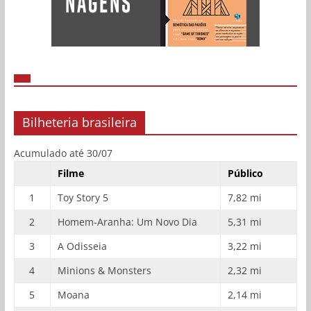
Bilheteria brasileira
Acumulado até 30/07
Filme
Público
1
Toy Story 5
7,82 mi
2
Homem-Aranha: Um Novo Dia
5,31 mi
3
A Odisseia
3,22 mi
4
Minions & Monsters
2,32 mi
5
Moana
2,14 mi