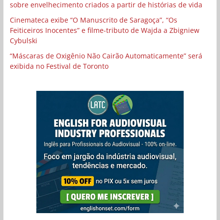
sobre envelhecimento criados a partir de histórias de vida
Cinemateca exibe “O Manuscrito de Saragoça”, “Os
Feiticeiros Inocentes” e filme-tributo de Wajda a Zbigniew
Cybulski
“Máscaras de Oxigênio Não Cairão Automaticamente” será
exibida no Festival de Toronto