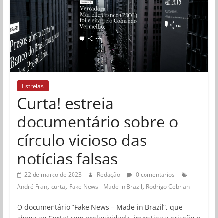
Estreias
Curta! estreia
documentário sobre o
círculo vicioso das
notícias falsas
22 de março de 2023
Redação
0 comentários
,
,
,
André Fran
curta
Fake News - Made in Brazil
Rodrigo Cebrian
O documentário “Fake News – Made in Brazil”, que
chega ao Curta! com exclusividade, investiga a criação e