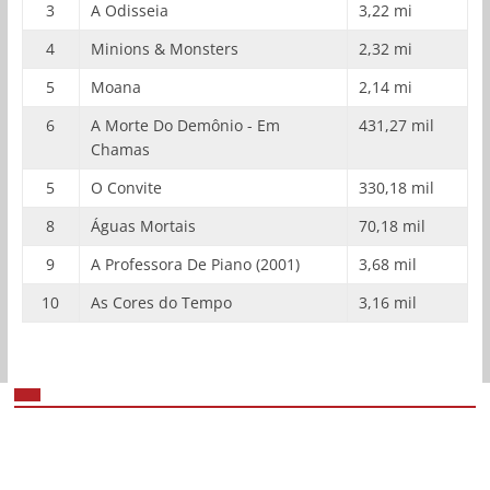
3
A Odisseia
3,22 mi
4
Minions & Monsters
2,32 mi
5
Moana
2,14 mi
6
A Morte Do Demônio - Em
431,27 mil
Chamas
5
O Convite
330,18 mil
8
Águas Mortais
70,18 mil
9
A Professora De Piano (2001)
3,68 mil
10
As Cores do Tempo
3,16 mil