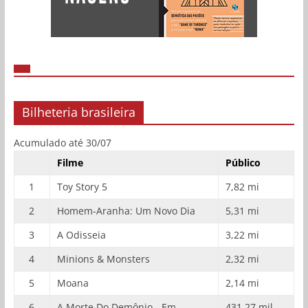
Bilheteria brasileira
Acumulado até 30/07
Filme
Público
1
Toy Story 5
7,82 mi
2
Homem-Aranha: Um Novo Dia
5,31 mi
3
A Odisseia
3,22 mi
4
Minions & Monsters
2,32 mi
5
Moana
2,14 mi
6
A Morte Do Demônio - Em
431,27 mil