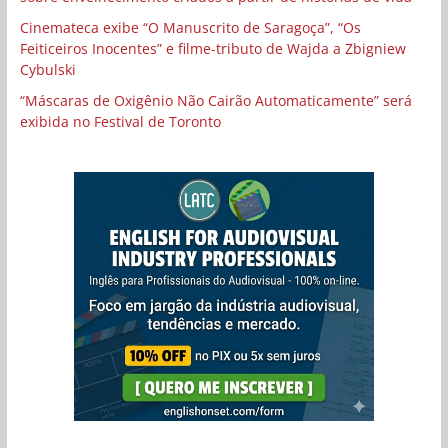
Cinemateca exibe “O Manuscrito de Saragoça”, “Os
Feiticeiros Inocentes” e filme-tributo de Wajda a Zbigniew
Cybulski
“Máscaras de Oxigênio Não Cairão Automaticamente” será
exibida no Festival de Toronto