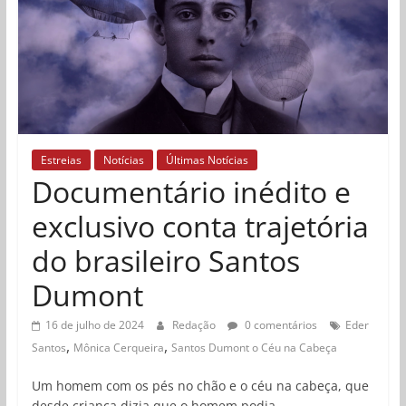
Estreias
Notícias
Últimas Notícias
Documentário inédito e
exclusivo conta trajetória
do brasileiro Santos
Dumont
16 de julho de 2024
Redação
0 comentários
Eder
,
,
Santos
Mônica Cerqueira
Santos Dumont o Céu na Cabeça
Um homem com os pés no chão e o céu na cabeça, que
desde criança dizia que o homem podia