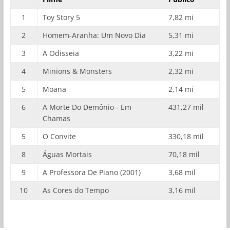
1
Toy Story 5
7,82 mi
2
Homem-Aranha: Um Novo Dia
5,31 mi
3
A Odisseia
3,22 mi
4
Minions & Monsters
2,32 mi
5
Moana
2,14 mi
6
A Morte Do Demônio - Em
431,27 mil
Chamas
5
O Convite
330,18 mil
8
Águas Mortais
70,18 mil
9
A Professora De Piano (2001)
3,68 mil
10
As Cores do Tempo
3,16 mil