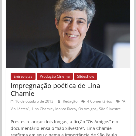
Entrevistas
Produção Cinema
Slideshow
Impregnação poética de Lina
Chamie
16 de outubro de 2013
Redação
4 Comentários
"A
,
,
,
,
Via Láctea"
Lina Chamie
Marco Ricca
Os Amigos
São Silvestre
Prestes a lançar dois longas, a ficção “Os Amigos” e o
documentário-ensaio “São Silvestre”, Lina Chamie
reafirma em seu cinema a importância de São Paulo