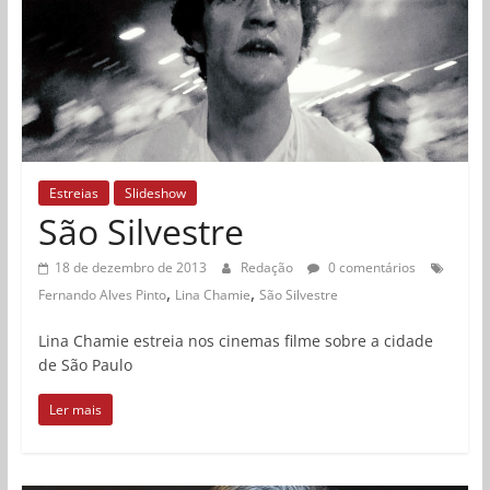
Estreias
Slideshow
São Silvestre
18 de dezembro de 2013
Redação
0 comentários
,
,
Fernando Alves Pinto
Lina Chamie
São Silvestre
Lina Chamie estreia nos cinemas filme sobre a cidade
de São Paulo
Ler mais