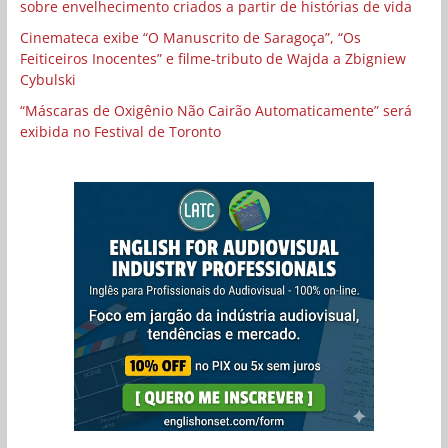
sobre envelhecimento criados a partir de histórias de vida
Cinemateca exibe “O Manuscrito de Saragoça”, “Os
Feiticeiros Inocentes” e filme-tributo de Wajda a Zbigniew
Cybulski
“Máscaras de Oxigênio Não Cairão Automaticamente” será
exibida no Festival de Toronto