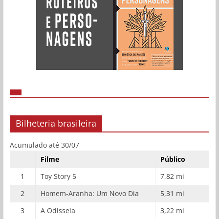
Bilheteria brasileira
Acumulado até 30/07
Filme
Público
1
Toy Story 5
7,82 mi
2
Homem-Aranha: Um Novo Dia
5,31 mi
3
A Odisseia
3,22 mi