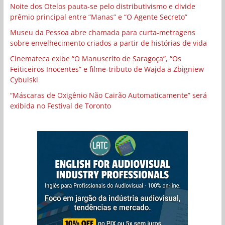
Noite dos Otelos pauta-se pelo distributivismo e divide
prêmio principal entre “Manas” e “O Agente Secreto”
Museu da Pessoa abre chamada para curta-metragens
sobre envelhecimento criados a partir de histórias de vida
Cinemateca exibe “O Manuscrito de Saragoça”, “Os
Feiticeiros Inocentes” e filme-tributo de Wajda a Zbigniew
Cybulski
“Máscaras de Oxigênio Não Cairão Automaticamente” será
exibida no Festival de Toronto