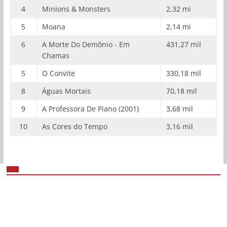
4
Minions & Monsters
2,32 mi
5
Moana
2,14 mi
6
A Morte Do Demônio - Em
431,27 mil
Chamas
5
O Convite
330,18 mil
8
Águas Mortais
70,18 mil
9
A Professora De Piano (2001)
3,68 mil
10
As Cores do Tempo
3,16 mil