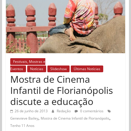
Festivais, Mostras e
Eventos
Notícias
Slideshow
Últimas Notícias
Mostra de Cinema
Infantil de Florianópolis
discute a educação
26 de junho de 2013
Redação
0 comentários
,
,
Genevieve Bailey
Mostra de Cinema Infantil de Florianópolis
Tenho 11 Anos