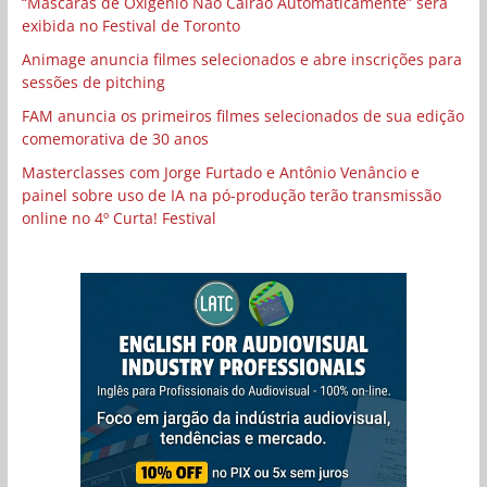
“Máscaras de Oxigênio Não Cairão Automaticamente” será
exibida no Festival de Toronto
Animage anuncia filmes selecionados e abre inscrições para
sessões de pitching
FAM anuncia os primeiros filmes selecionados de sua edição
comemorativa de 30 anos
Masterclasses com Jorge Furtado e Antônio Venâncio e
painel sobre uso de IA na pó-produção terão transmissão
online no 4º Curta! Festival