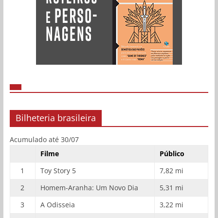
Bilheteria brasileira
Acumulado até 30/07
Filme
Público
1
Toy Story 5
7,82 mi
2
Homem-Aranha: Um Novo Dia
5,31 mi
3
A Odisseia
3,22 mi