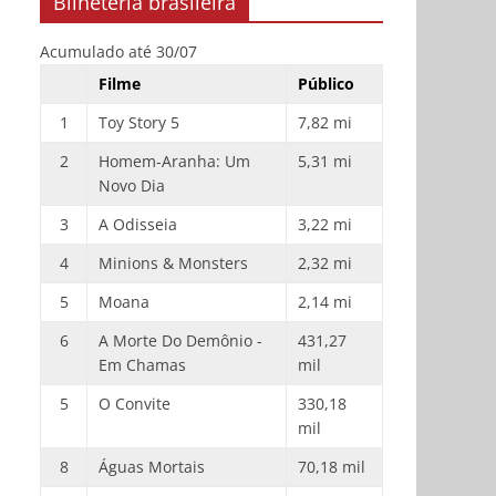
Bilheteria brasileira
Acumulado até 30/07
Filme
Público
1
Toy Story 5
7,82 mi
2
Homem-Aranha: Um
5,31 mi
Novo Dia
3
A Odisseia
3,22 mi
4
Minions & Monsters
2,32 mi
5
Moana
2,14 mi
6
A Morte Do Demônio -
431,27
Em Chamas
mil
5
O Convite
330,18
mil
8
Águas Mortais
70,18 mil