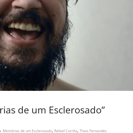
ias de um Esclerosado”
,
,
Memórias de um Esclerosado
Rafael Corrêa
Thais Fernandes