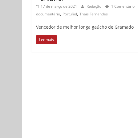
17 de março de 2021
Redação
1 Comentário
,
,
documentário
Portuñol
Thais Fernandes
Vencedor de melhor longa gaúcho de Gramado
Ler mais