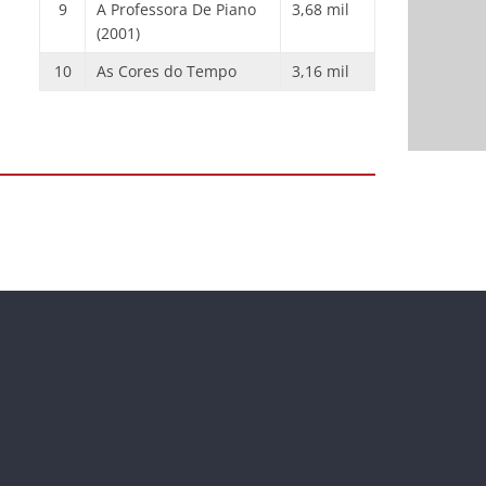
9
A Professora De Piano
3,68 mil
(2001)
10
As Cores do Tempo
3,16 mil