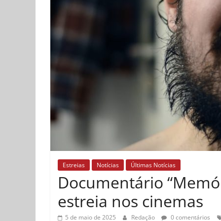
Estreias
Notícias
Últimas Notícias
Documentário “Memór
estreia nos cinemas
5 de maio de 2025
Redação
0 comentários