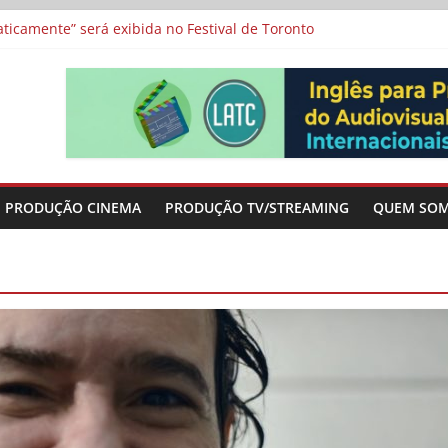
icamente” será exibida no Festival de Toronto
 protagonizam adaptação brasileira de série argentina para o cin
vismo e divide prêmio principal entre “Manas” e “O Agente Secreto”
-metragens sobre envelhecimento criados a partir de histórias de
a”, “Os Feiticeiros Inocentes” e filme-tributo de Wajda a Zbigniew
PRODUÇÃO CINEMA
PRODUÇÃO TV/STREAMING
QUEM SO