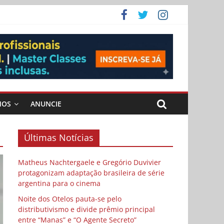
ema
 vida
 Cybulski
MOS
ANUNCIE
Últimas Notícias
Matheus Nachtergaele e Gregório Duvivier
protagonizam adaptação brasileira de série
argentina para o cinema
Noite dos Otelos pauta-se pelo
distributivismo e divide prêmio principal
entre “Manas” e “O Agente Secreto”