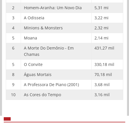
2
Homem-Aranha: Um Novo Dia
5,31 mi
3
A Odisseia
3,22 mi
4
Minions & Monsters
2,32 mi
5
Moana
2,14 mi
6
A Morte Do Demônio - Em
431,27 mil
Chamas
5
O Convite
330,18 mil
8
Águas Mortais
70,18 mil
9
A Professora De Piano (2001)
3,68 mil
10
As Cores do Tempo
3,16 mil