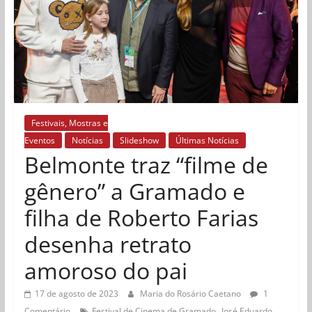
Festivais, Mostras e
Eventos
Notícias
Slideshow
Últimas Notícias
Belmonte traz “filme de
gênero” a Gramado e
filha de Roberto Farias
desenha retrato
amoroso do pai
17 de agosto de 2023
Maria do Rosário Caetano
1
,
Comentário
Festival de Cinema de Gramado
José Eduardo