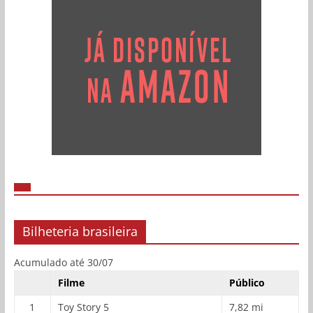
Bilheteria brasileira
Acumulado até 30/07
Filme
Público
1
Toy Story 5
7,82 mi