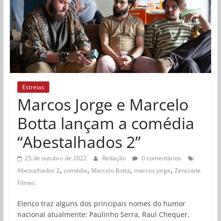
Estreias
Marcos Jorge e Marcelo
Botta lançam a comédia
“Abestalhados 2”
25 de outubro de 2022
Redação
0 comentários
,
,
,
,
Abestalhados 2
comédia
Marcelo Botta
marcos jorge
Zencrane
Filmes
Elenco traz alguns dos principais nomes do humor
nacional atualmente: Paulinho Serra, Raul Chequer,