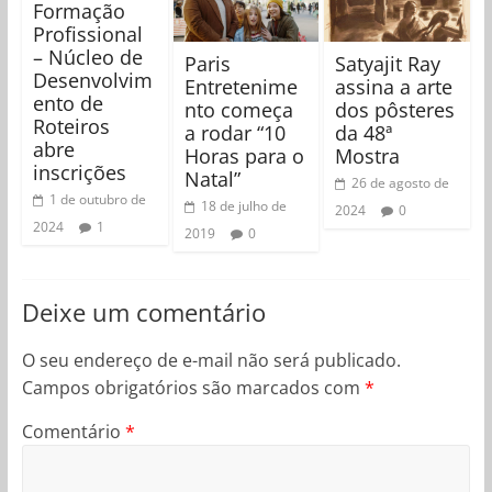
Formação
Profissional
– Núcleo de
Paris
Satyajit Ray
Desenvolvim
Entretenime
assina a arte
ento de
nto começa
dos pôsteres
Roteiros
a rodar “10
da 48ª
abre
Horas para o
Mostra
inscrições
Natal”
26 de agosto de
1 de outubro de
18 de julho de
2024
0
2024
1
2019
0
Deixe um comentário
O seu endereço de e-mail não será publicado.
Campos obrigatórios são marcados com
*
Comentário
*