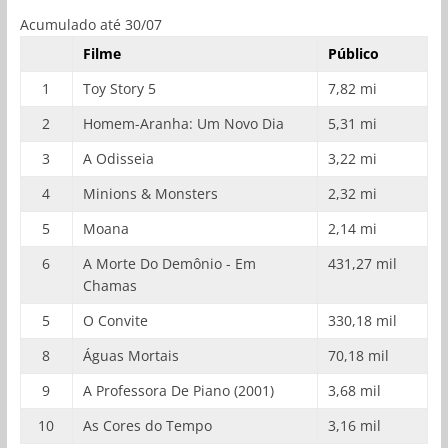
Acumulado até 30/07
Filme
Público
1
Toy Story 5
7,82 mi
2
Homem-Aranha: Um Novo Dia
5,31 mi
3
A Odisseia
3,22 mi
4
Minions & Monsters
2,32 mi
5
Moana
2,14 mi
6
A Morte Do Demônio - Em
431,27 mil
Chamas
5
O Convite
330,18 mil
8
Águas Mortais
70,18 mil
9
A Professora De Piano (2001)
3,68 mil
10
As Cores do Tempo
3,16 mil