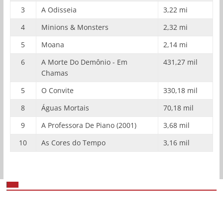
3
A Odisseia
3,22 mi
4
Minions & Monsters
2,32 mi
5
Moana
2,14 mi
6
A Morte Do Demônio - Em
431,27 mil
Chamas
5
O Convite
330,18 mil
8
Águas Mortais
70,18 mil
9
A Professora De Piano (2001)
3,68 mil
10
As Cores do Tempo
3,16 mil