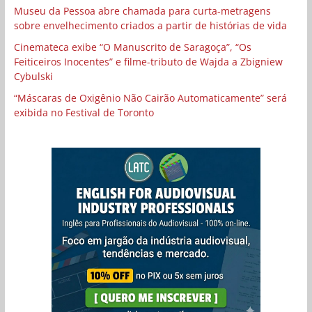
Museu da Pessoa abre chamada para curta-metragens
sobre envelhecimento criados a partir de histórias de vida
Cinemateca exibe “O Manuscrito de Saragoça”, “Os
Feiticeiros Inocentes” e filme-tributo de Wajda a Zbigniew
Cybulski
“Máscaras de Oxigênio Não Cairão Automaticamente” será
exibida no Festival de Toronto