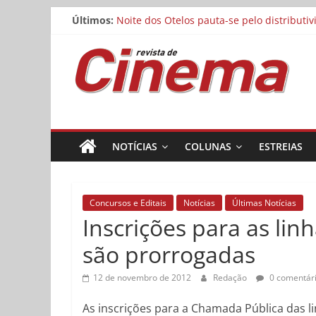
Matheus Nachtergaele e Gregório Duvivier
Pular
Últimos:
Noite dos Otelos pauta-se pelo distributi
para
Reflexo do Blefe: As Melhores Produções
o
Revista
Estão abertas as inscrições para o Festiv
conteúdo
Concurso Cine.Ema abre inscrições para a
de
Cinema
NOTÍCIAS
COLUNAS
ESTREIAS
Online
Concursos e Editais
Notícias
Últimas Notícias
Inscrições para as lin
são prorrogadas
12 de novembro de 2012
Redação
0 comentár
As inscrições para a Chamada Pública das li