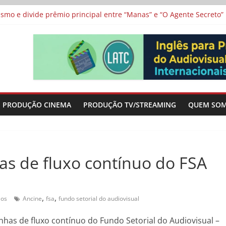
 protagonizam adaptação brasileira de série argentina para o cin
vismo e divide prêmio principal entre “Manas” e “O Agente Secreto”
 de Poker da Última Meia Década no Cinema e na TV
al Curta Cinema
lunos de escolas públicas
PRODUÇÃO CINEMA
PRODUÇÃO TV/STREAMING
QUEM SO
has de fluxo contínuo do FSA
,
,
ios
Ancine
fsa
fundo setorial do audiovisual
nhas de fluxo contínuo do Fundo Setorial do Audiovisual –