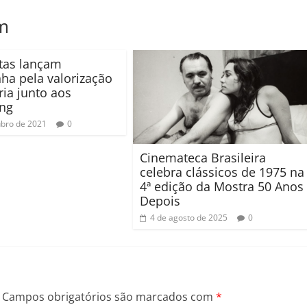
m
stas lançam
a pela valorização
ria junto aos
ing
ubro de 2021
0
Cinemateca Brasileira
celebra clássicos de 1975 na
4ª edição da Mostra 50 Anos
Depois
4 de agosto de 2025
0
Campos obrigatórios são marcados com
*