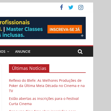
ema
MOS
ANUNCIE
Últimas Notícias
Reflexo do Blefe: As Melhores Produções de
Poker da Última Meia Década no Cinema e na
TV
Estão abertas as inscrições para o Festival
Curta Cinema