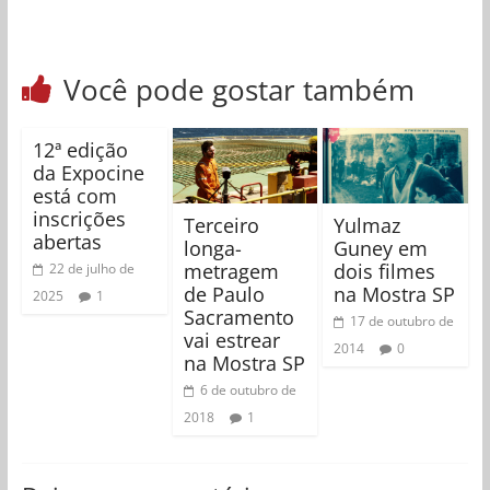
Você pode gostar também
12ª edição
da Expocine
está com
inscrições
Terceiro
Yulmaz
abertas
longa-
Guney em
metragem
dois filmes
22 de julho de
de Paulo
na Mostra SP
2025
1
Sacramento
17 de outubro de
vai estrear
2014
0
na Mostra SP
6 de outubro de
2018
1