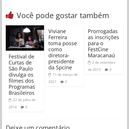
Você pode gostar também
Viviane
Prorrogadas
Ferreira
as inscrições
toma posse
para o
como
FestCine
diretora-
Maracanaú
Festival de
presidente
Curtas de
2 de setembro
da Spcine
São Paulo
de 2015
0
divulga os
11 de março de
filmes dos
2021
0
Programas
Brasileiros
22 de julho de
2014
0
Deixe um comentário