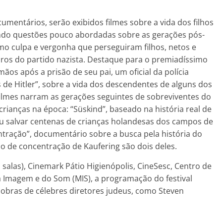
mentários, serão exibidos filmes sobre a vida dos filhos
ando questões pouco abordadas sobre as gerações pós-
mo culpa e vergonha que perseguiram filhos, netos e
os do partido nazista. Destaque para o premiadíssimo
ãos após a prisão de seu pai, um oficial da polícia
 de Hitler”, sobre a vida dos descendentes de alguns dos
filmes narram as gerações seguintes de sobreviventes do
rianças na época: “Süskind”, baseado na história real de
u salvar centenas de crianças holandesas dos campos de
ração”, documentário sobre a busca pela história do
 de concentração de Kaufering são dois deles.
 salas), Cinemark Pátio Higienópolis, CineSesc, Centro de
a Imagem e do Som (MIS), a programação do festival
 obras de célebres diretores judeus, como Steven