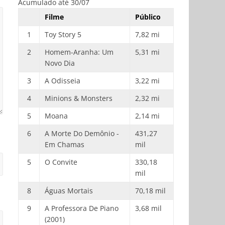
Acumulado até 30/07
Filme
Público
1
Toy Story 5
7,82 mi
2
Homem-Aranha: Um
5,31 mi
Novo Dia
3
A Odisseia
3,22 mi
4
Minions & Monsters
2,32 mi
5
Moana
2,14 mi
6
A Morte Do Demônio -
431,27
Em Chamas
mil
5
O Convite
330,18
mil
8
Águas Mortais
70,18 mil
9
A Professora De Piano
3,68 mil
(2001)