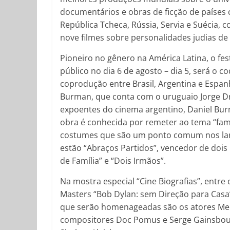
documentários e obras de ficção de países c
República Tcheca, Rússia, Servia e Suécia, 
nove filmes sobre personalidades judias de 
Pioneiro no gênero na América Latina, o fes
público no dia 6 de agosto – dia 5, será o 
coprodução entre Brasil, Argentina e Espan
Burman, que conta com o uruguaio Jorge Dr
expoentes do cinema argentino, Daniel Bur
obra é conhecida por remeter ao tema “famí
costumes que são um ponto comum nos lare
estão “Abraços Partidos”, vencedor de dois 
de Família” e “Dois Irmãos”.
Na mostra especial “Cine Biografias”, entre
Masters “Bob Dylan: sem Direção para Casa”
que serão homenageadas são os atores Mel B
compositores Doc Pomus e Serge Gainsbourg