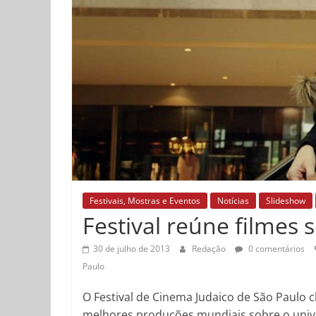
Festivais, Mostras e Eventos
Notícias
Slideshow
Festival reúne filmes 
30 de julho de 2013
Redação
0 comentários
Paulo
O Festival de Cinema Judaico de São Paulo c
melhores produções mundiais sobre o univer