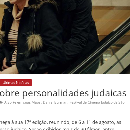
Últimas Notícias
sobre personalidades judaicas
,
,
A Sorte em suas Mãos
Daniel Burman
Festival de Cinema Judaico de São
hega à sua 17ª edição, reunindo, de 6 a 11 de agosto, as
so judaico. Serão exibidos mais de 30 filmes, entre