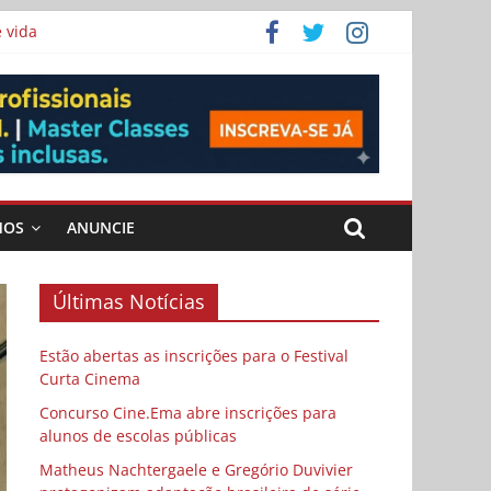
 vida
ema
MOS
ANUNCIE
Últimas Notícias
Estão abertas as inscrições para o Festival
Curta Cinema
Concurso Cine.Ema abre inscrições para
alunos de escolas públicas
Matheus Nachtergaele e Gregório Duvivier