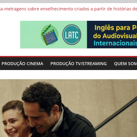
vismo e divide prêmio principal entre “Manas” e “O Agente Secreto”
-metragens sobre envelhecimento criados a partir de histórias de
al Curta Cinema
lunos de escolas públicas
 protagonizam adaptação brasileira de série argentina para o cin
PRODUÇÃO CINEMA
PRODUÇÃO TV/STREAMING
QUEM SO