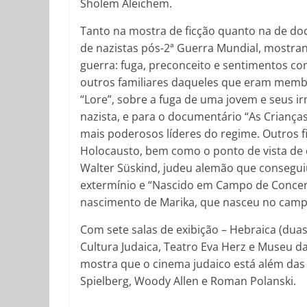
Sholem Aleichem.
Tanto na mostra de ficção quanto na de docu
de nazistas pós-2ª Guerra Mundial, mostr
guerra: fuga, preconceito e sentimentos co
outros familiares daqueles que eram membr
“Lore”, sobre a fuga de uma jovem e seus irm
nazista, e para o documentário “As Crianças
mais poderosos líderes do regime. Outros 
Holocausto, bem como o ponto de vista de c
Walter Süskind, judeu alemão que consegui
extermínio e “Nascido em Campo de Concent
nascimento de Marika, que nasceu no campo
Com sete salas de exibição – Hebraica (duas
Cultura Judaica, Teatro Eva Herz e Museu d
mostra que o cinema judaico está além das
Spielberg, Woody Allen e Roman Polanski.