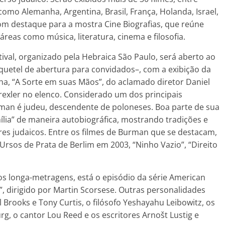
omo Alemanha, Argentina, Brasil, França, Holanda, Israel,
com destaque para a mostra Cine Biografias, que reúne
áreas como música, literatura, cinema e filosofia.
tival, organizado pela Hebraica São Paulo, será aberto ao
coquetel de abertura para convidados–, com a exibição da
ha, “A Sorte em suas Mãos”, do aclamado diretor Daniel
exler no elenco. Considerado um dos principais
man é judeu, descendente de poloneses. Boa parte de sua
lia” de maneira autobiográfica, mostrando tradições e
s judaicos. Entre os filmes de Burman que se destacam,
Ursos de Prata de Berlim em 2003, “Ninho Vazio”, “Direito
 os longa-metragens, está o episódio da série American
, dirigido por Martin Scorsese. Outras personalidades
rooks e Tony Curtis, o filósofo Yeshayahu Leibowitz, os
, o cantor Lou Reed e os escritores Arnošt Lustig e