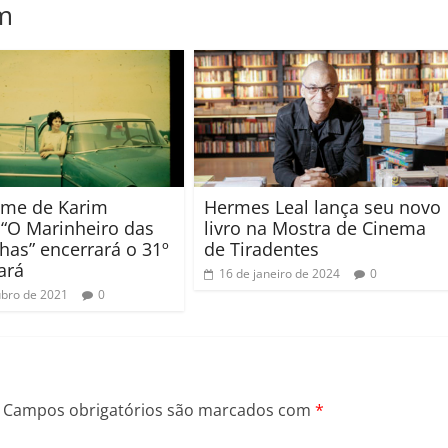
m
lme de Karim
Hermes Leal lança seu novo
 “O Marinheiro das
livro na Mostra de Cinema
as” encerrará o 31º
de Tiradentes
ará
16 de janeiro de 2024
0
ubro de 2021
0
Campos obrigatórios são marcados com
*