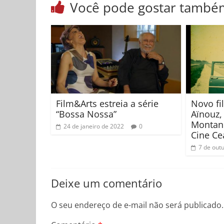
Você pode gostar també
Film&Arts estreia a série
Novo fi
“Bossa Nossa”
Aïnouz,
Montanh
24 de janeiro de 2022
0
Cine Ce
7 de out
Deixe um comentário
O seu endereço de e-mail não será publicado.