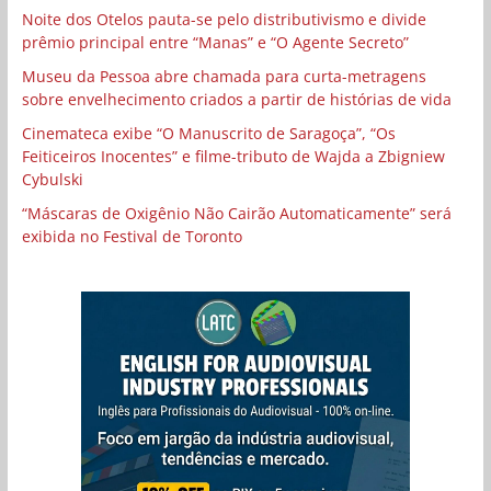
Noite dos Otelos pauta-se pelo distributivismo e divide
prêmio principal entre “Manas” e “O Agente Secreto”
Museu da Pessoa abre chamada para curta-metragens
sobre envelhecimento criados a partir de histórias de vida
Cinemateca exibe “O Manuscrito de Saragoça”, “Os
Feiticeiros Inocentes” e filme-tributo de Wajda a Zbigniew
Cybulski
“Máscaras de Oxigênio Não Cairão Automaticamente” será
exibida no Festival de Toronto