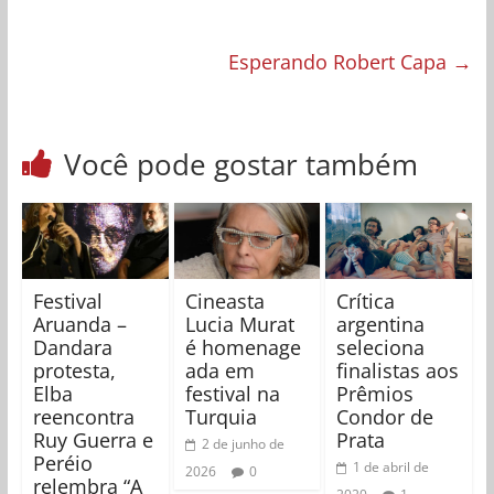
Esperando Robert Capa
→
Você pode gostar também
Festival
Cineasta
Crítica
Aruanda –
Lucia Murat
argentina
Dandara
é homenage
seleciona
protesta,
ada em
finalistas aos
Elba
festival na
Prêmios
reencontra
Turquia
Condor de
Ruy Guerra e
Prata
2 de junho de
Peréio
1 de abril de
2026
0
relembra “A