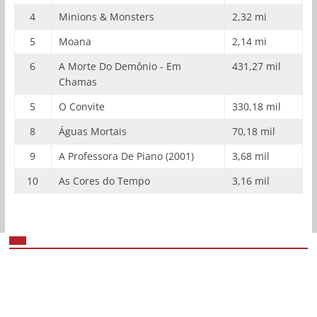
4
Minions & Monsters
2,32 mi
5
Moana
2,14 mi
6
A Morte Do Demônio - Em
431,27 mil
Chamas
5
O Convite
330,18 mil
8
Águas Mortais
70,18 mil
9
A Professora De Piano (2001)
3,68 mil
10
As Cores do Tempo
3,16 mil