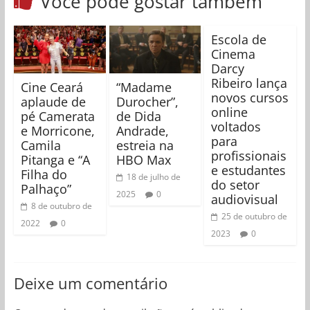
Você pode gostar também
Escola de
Cinema
Darcy
Ribeiro lança
Cine Ceará
“Madame
novos cursos
aplaude de
Durocher”,
online
pé Camerata
de Dida
voltados
e Morricone,
Andrade,
para
Camila
estreia na
profissionais
Pitanga e “A
HBO Max
e estudantes
Filha do
18 de julho de
do setor
Palhaço”
2025
0
audiovisual
8 de outubro de
25 de outubro de
2022
0
2023
0
Deixe um comentário