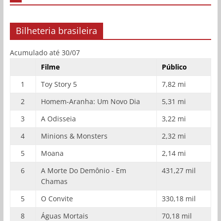
Bilheteria brasileira
Acumulado até 30/07
Filme
Público
1
Toy Story 5
7,82 mi
2
Homem-Aranha: Um Novo Dia
5,31 mi
3
A Odisseia
3,22 mi
4
Minions & Monsters
2,32 mi
5
Moana
2,14 mi
6
A Morte Do Demônio - Em
431,27 mil
Chamas
5
O Convite
330,18 mil
8
Águas Mortais
70,18 mil