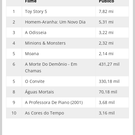
Filme
Público
1
Toy Story 5
7,82 mi
2
Homem-Aranha: Um Novo Dia
5,31 mi
3
A Odisseia
3,22 mi
4
Minions & Monsters
2,32 mi
5
Moana
2,14 mi
6
A Morte Do Demônio - Em
431,27 mil
Chamas
5
O Convite
330,18 mil
8
Águas Mortais
70,18 mil
9
A Professora De Piano (2001)
3,68 mil
10
As Cores do Tempo
3,16 mil